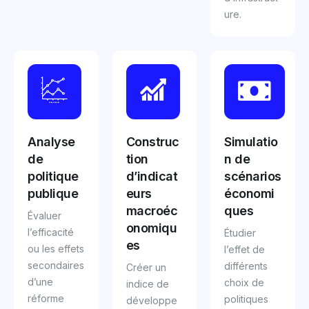
ure.
Analyse
Construc
Simulatio
de
tion
n de
politique
d’indicat
scénarios
publique
eurs
économi
macroéc
ques
Évaluer
onomiqu
l’efficacité
Étudier
es
ou les effets
l’effet de
secondaires
différents
Créer un
d’une
choix de
indice de
réforme
politiques
développe