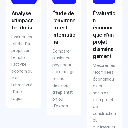
Analyse
Étude de
Évaluatio
d’impact
l’environn
n
territorial
ement
économi
internatio
que d’un
Évaluer les
nal
projet
effets d’un
d’aména
projet sur
Comparer
gement
l’emploi,
plusieurs
l’activité
pays pour
Mesurer les
économiqu
accompagn
retombées
e et
er une
économiqu
l’attractivité
décision
es et
d’une
d’implantati
sociales
région.
on ou
d’un projet
d’export.
de
construction
ou
d’infrastruct