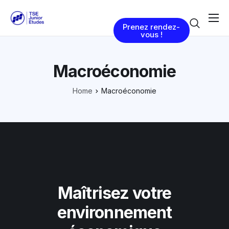
Prenez rendez-
Nos Services
vous !
Blog
Macroéconomie
À propos de nous
Home
Macroéconomie
Contact
Maîtrisez votre
environnement